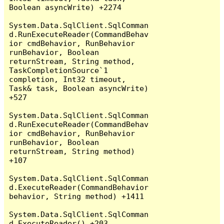
Boolean asyncWrite) +2274

System.Data.SqlClient.SqlComman
d.RunExecuteReader(CommandBehav
ior cmdBehavior, RunBehavior 
runBehavior, Boolean 
returnStream, String method, 
TaskCompletionSource`1 
completion, Int32 timeout, 
Task& task, Boolean asyncWrite) 
+527

System.Data.SqlClient.SqlComman
d.RunExecuteReader(CommandBehav
ior cmdBehavior, RunBehavior 
runBehavior, Boolean 
returnStream, String method) 
+107

System.Data.SqlClient.SqlComman
d.ExecuteReader(CommandBehavior 
behavior, String method) +1411

System.Data.SqlClient.SqlComman
d.ExecuteReader() +203
