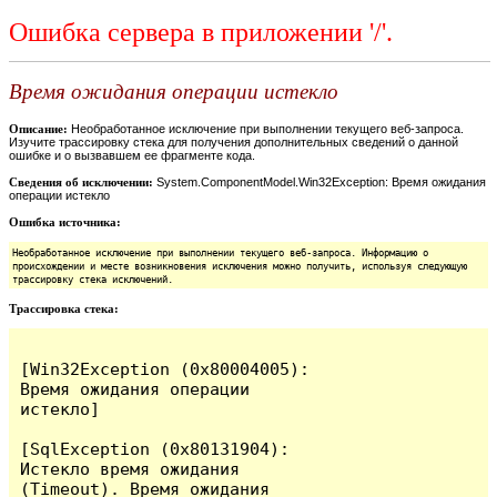
Ошибка сервера в приложении '/'.
Время ожидания операции истекло
Описание:
Необработанное исключение при выполнении текущего веб-запроса.
Изучите трассировку стека для получения дополнительных сведений о данной
ошибке и о вызвавшем ее фрагменте кода.
Сведения об исключении:
System.ComponentModel.Win32Exception: Время ожидания
операции истекло
Ошибка источника:
Необработанное исключение при выполнении текущего веб-запроса. Информацию о
происхождении и месте возникновения исключения можно получить, используя следующую
трассировку стека исключений.
Трассировка стека:
[Win32Exception (0x80004005): 
Время ожидания операции 
истекло]

[SqlException (0x80131904): 
Истекло время ожидания 
(Timeout). Время ожидания 