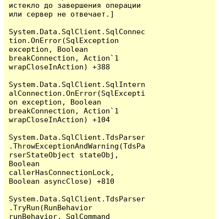
истекло до завершения операции 
или сервер не отвечает.]

System.Data.SqlClient.SqlConnec
tion.OnError(SqlException 
exception, Boolean 
breakConnection, Action`1 
wrapCloseInAction) +388

System.Data.SqlClient.SqlIntern
alConnection.OnError(SqlExcepti
on exception, Boolean 
breakConnection, Action`1 
wrapCloseInAction) +104

System.Data.SqlClient.TdsParser
.ThrowExceptionAndWarning(TdsPa
rserStateObject stateObj, 
Boolean 
callerHasConnectionLock, 
Boolean asyncClose) +810

System.Data.SqlClient.TdsParser
.TryRun(RunBehavior 
runBehavior, SqlCommand 