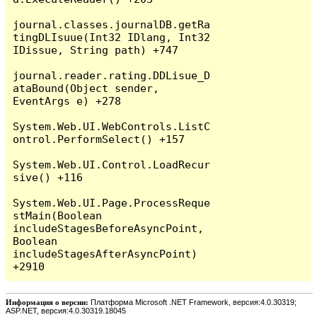
journal.classes.journalDB.getRa
tingDLIsuue(Int32 IDlang, Int32 
IDissue, String path) +747

journal.reader.rating.DDLisue_D
ataBound(Object sender, 
EventArgs e) +278

System.Web.UI.WebControls.ListC
ontrol.PerformSelect() +157

System.Web.UI.Control.LoadRecur
sive() +116

System.Web.UI.Page.ProcessReque
stMain(Boolean 
includeStagesBeforeAsyncPoint, 
Boolean 
includeStagesAfterAsyncPoint) 
Информация о версии:
Платформа Microsoft .NET Framework, версия:4.0.30319;
ASP.NET, версия:4.0.30319.18045