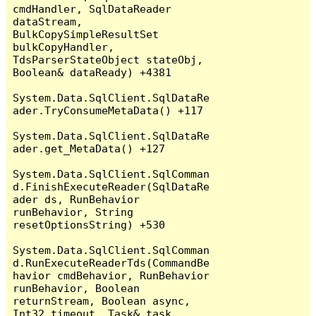
cmdHandler, SqlDataReader 
dataStream, 
BulkCopySimpleResultSet 
bulkCopyHandler, 
TdsParserStateObject stateObj, 
Boolean& dataReady) +4381

System.Data.SqlClient.SqlDataRe
ader.TryConsumeMetaData() +117

System.Data.SqlClient.SqlDataRe
ader.get_MetaData() +127

System.Data.SqlClient.SqlComman
d.FinishExecuteReader(SqlDataRe
ader ds, RunBehavior 
runBehavior, String 
resetOptionsString) +530

System.Data.SqlClient.SqlComman
d.RunExecuteReaderTds(CommandBe
havior cmdBehavior, RunBehavior 
runBehavior, Boolean 
returnStream, Boolean async, 
Int32 timeout, Task& task, 